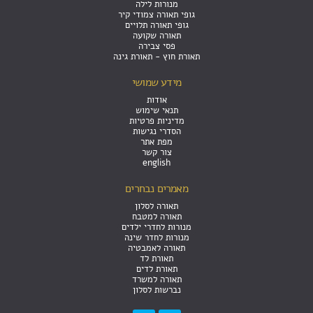
מנורות לילה
גופי תאורה צמודי קיר
גופי תאורה תלויים
תאורה שקועה
פסי צבירה
תאורת חוץ - תאורת גינה
מידע שמושי
אודות
תנאי שימוש
מדיניות פרטיות
הסדרי נגישות
מפת אתר
צור קשר
english
מאמרים נבחרים
תאורה לסלון
תאורה למטבח
מנורות לחדרי ילדים
מנורות לחדר שינה
תאורה לאמבטיה
תאורת לד
תאורת לדים
תאורה למשרד
נברשות לסלון