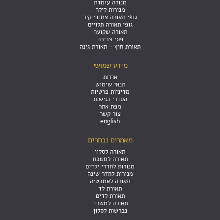
מנורה עומדת
מנורות לילה
גופי תאורה צמודי קיר
גופי תאורה תלויים
תאורה שקועה
פסי צבירה
תאורת חוץ - תאורת גינה
מידע שמושי
אודות
תנאי שימוש
מדיניות פרטיות
הסדרי נגישות
מפת אתר
צור קשר
english
מאמרים נבחרים
תאורה לסלון
תאורה למטבח
מנורות לחדרי ילדים
מנורות לחדר שינה
תאורה לאמבטיה
תאורת לד
תאורת לדים
תאורה למשרד
נברשות לסלון