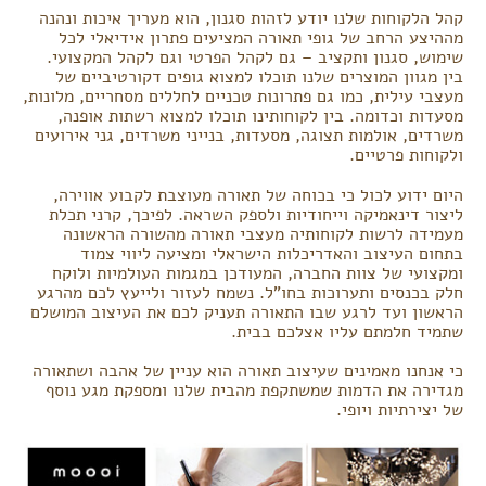
קהל הלקוחות שלנו יודע לזהות סגנון, הוא מעריך איכות ונהנה
מההיצע הרחב של גופי תאורה המציעים פתרון אידיאלי לכל
שימוש, סגנון ותקציב – גם לקהל הפרטי וגם לקהל המקצועי.
בין מגוון המוצרים שלנו תוכלו למצוא גופים דקורטיביים של
מעצבי עילית, כמו גם פתרונות טכניים לחללים מסחריים, מלונות,
מסעדות וכדומה. בין לקוחותינו תוכלו למצוא רשתות אופנה,
משרדים, אולמות תצוגה, מסעדות, בנייני משרדים, גני אירועים
ולקוחות פרטיים.
היום ידוע לכול כי בכוחה של תאורה מעוצבת לקבוע אווירה,
ליצור דינאמיקה וייחודיות ולספק השראה. לפיכך, קרני תכלת
מעמידה לרשות לקוחותיה מעצבי תאורה מהשורה הראשונה
בתחום העיצוב והאדריכלות הישראלי ומציעה ליווי צמוד
ומקצועי של צוות החברה, המעודכן במגמות העולמיות ולוקח
חלק בכנסים ותערוכות בחו"ל. נשמח לעזור ולייעץ לכם מהרגע
הראשון ועד לרגע שבו התאורה תעניק לכם את העיצוב המושלם
שתמיד חלמתם עליו אצלכם בבית.
כי אנחנו מאמינים שעיצוב תאורה הוא עניין של אהבה ושתאורה
מגדירה את הדמות שמשתקפת מהבית שלנו ומספקת מגע נוסף
של יצירתיות ויופי.