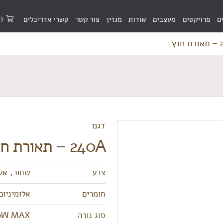
(0)
ם
פרויקטים
מעצבים
אודות
מגזין
צור קשר
קשרי אדריכלים
וץ
דגם
240A – תאורת חוץ
צבע
שחור, אלו
חומרים
אלומיניום
סוג נורה
40W MAX