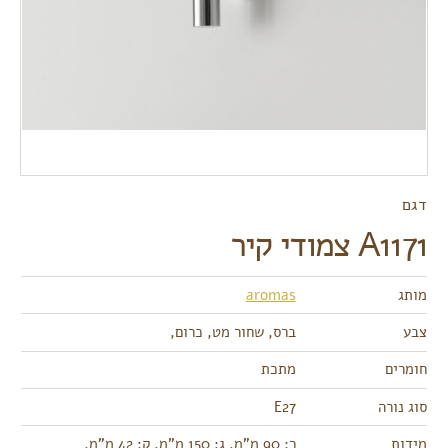
דגם
A1171 צמודי קיר
מותג
aromas
צבע
ברס, שחור מט, כרום,
חומרים
מתכת
סוג נורה
E27
מידות
ר: 90 מ"מ, ג: 150 מ"מ, ק: 42 מ"מ,