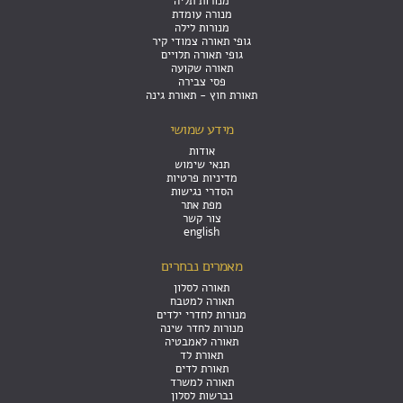
מנורות תליה
מנורה עומדת
מנורות לילה
גופי תאורה צמודי קיר
גופי תאורה תלויים
תאורה שקועה
פסי צבירה
תאורת חוץ - תאורת גינה
מידע שמושי
אודות
תנאי שימוש
מדיניות פרטיות
הסדרי נגישות
מפת אתר
צור קשר
english
מאמרים נבחרים
תאורה לסלון
תאורה למטבח
מנורות לחדרי ילדים
מנורות לחדר שינה
תאורה לאמבטיה
תאורת לד
תאורת לדים
תאורה למשרד
נברשות לסלון