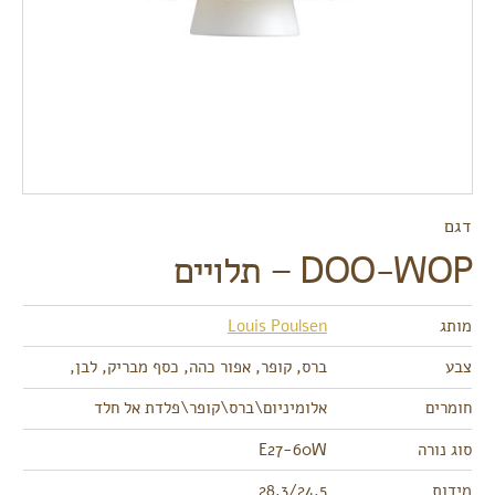
דגם
DOO-WOP – תלויים
מותג
Louis Poulsen
צבע
ברס, קופר, אפור כהה, כסף מבריק, לבן,
חומרים
אלומיניום\ברס\קופר\פלדת אל חלד
סוג נורה
E27-60W
מידות
28.3/24.5