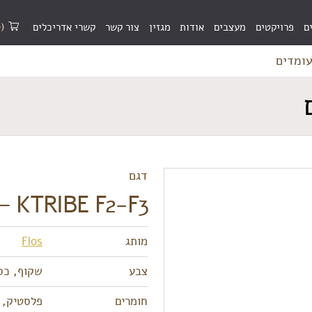
(0)
ם
פרויקטים
מעצבים
אודות
מגזין
צור קשר
קשרי אדריכלים
דגם
KTRIBE F2-F3 – עומדים
מותג
Flos
צבע
שקוף, כסו
חומרים
פלסטיק, 