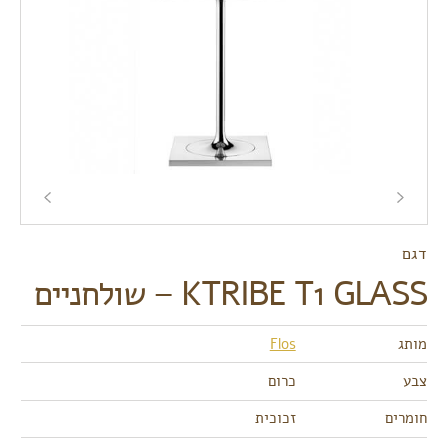
דגם
KTRIBE T1 GLASS – שולחניים
מותג
Flos
צבע
כרום
חומרים
זכוכית