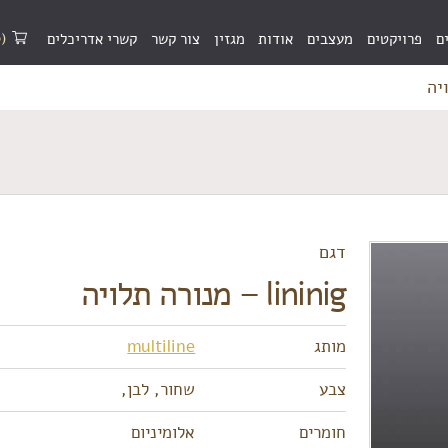
(0)
ם
פרויקטים
מעצבים
אודות
מגזין
צור קשר
קשרי אדריכלים
דגם
lininig – מנורה תלויה
מותג
multiline
צבע
שחור, לבן,
חומרים
אלומיניום