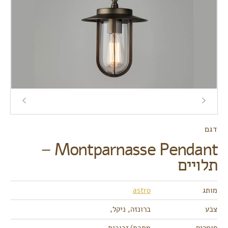
דגם
Montparnasse Pendant –
תלויים
מותג
astro
צבע
ברונזה, ניקל,