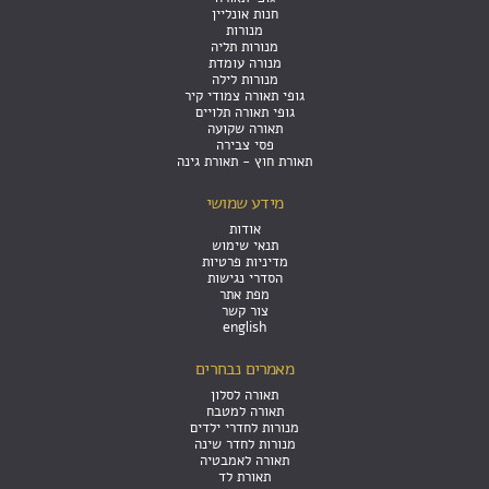
חנות אונליין
מנורות
מנורות תליה
מנורה עומדת
מנורות לילה
גופי תאורה צמודי קיר
גופי תאורה תלויים
תאורה שקועה
פסי צבירה
תאורת חוץ - תאורת גינה
מידע שמושי
אודות
תנאי שימוש
מדיניות פרטיות
הסדרי נגישות
מפת אתר
צור קשר
english
מאמרים נבחרים
תאורה לסלון
תאורה למטבח
מנורות לחדרי ילדים
מנורות לחדר שינה
תאורה לאמבטיה
תאורת לד