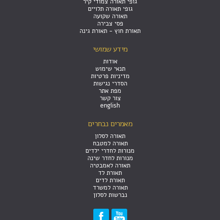
גופי תאורה צמודי קיר
גופי תאורה תלויים
תאורה שקועה
פסי צבירה
תאורת חוץ - תאורת גינה
מידע שמושי
אודות
תנאי שימוש
מדיניות פרטיות
הסדרי נגישות
מפת אתר
צור קשר
english
מאמרים נבחרים
תאורה לסלון
תאורה למטבח
מנורות לחדרי ילדים
מנורות לחדר שינה
תאורה לאמבטיה
תאורת לד
תאורת לדים
תאורה למשרד
נברשות לסלון