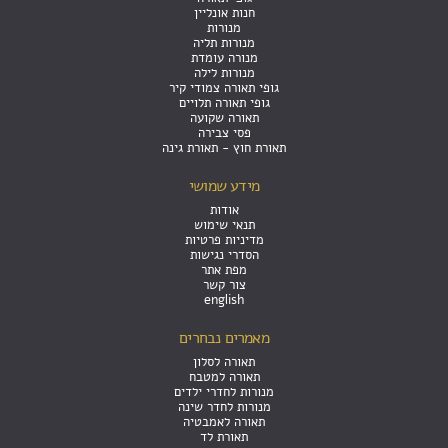
חנות אונליין
מנורות
מנורות תליה
מנורה עומדת
מנורות לילה
גופי תאורה צמודי קיר
גופי תאורה תלויים
תאורה שקועה
פסי צבירה
תאורת חוץ - תאורת גינה
מידע שמושי
אודות
תנאי שימוש
מדיניות פרטיות
הסדרי נגישות
מפת אתר
צור קשר
english
מאמרים נבחרים
תאורה לסלון
תאורה למטבח
מנורות לחדרי ילדים
מנורות לחדר שינה
תאורה לאמבטיה
תאורת לד