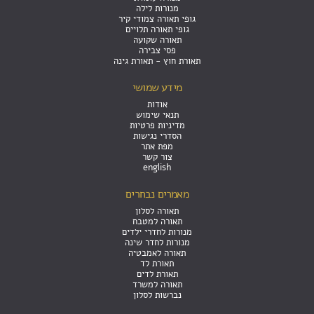
מנורות לילה
גופי תאורה צמודי קיר
גופי תאורה תלויים
תאורה שקועה
פסי צבירה
תאורת חוץ - תאורת גינה
מידע שמושי
אודות
תנאי שימוש
מדיניות פרטיות
הסדרי נגישות
מפת אתר
צור קשר
english
מאמרים נבחרים
תאורה לסלון
תאורה למטבח
מנורות לחדרי ילדים
מנורות לחדר שינה
תאורה לאמבטיה
תאורת לד
תאורת לדים
תאורה למשרד
נברשות לסלון