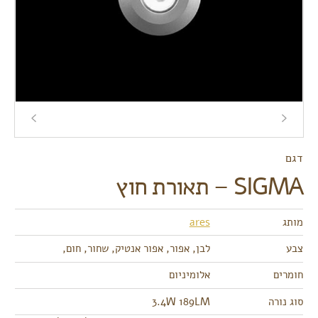
דגם
SIGMA – תאורת חוץ
מותג
ares
צבע
לבן, אפור, אפור אנטיק, שחור, חום,
חומרים
אלומיניום
סוג נורה
3.4W 189LM