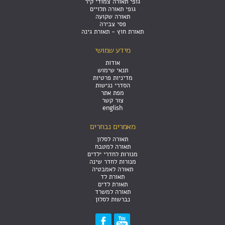
גופי תאורה צמודי קיר
גופי תאורה תלויים
תאורה שקועה
פסי צבירה
תאורת חוץ - תאורת גינה
מידע שמושי
אודות
תנאי שימוש
מדיניות פרטיות
הסדרי נגישות
מפת אתר
צור קשר
english
מאמרים נבחרים
תאורה לסלון
תאורה למטבח
מנורות לחדרי ילדים
מנורות לחדר שינה
תאורה לאמבטיה
תאורת לד
תאורת לדים
תאורה למשרד
נברשות לסלון