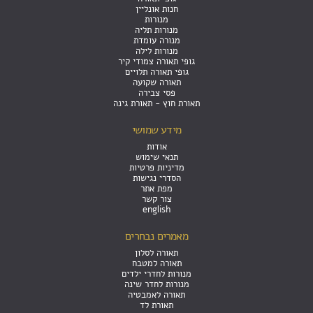
חנות אונליין
מנורות
מנורות תליה
מנורה עומדת
מנורות לילה
גופי תאורה צמודי קיר
גופי תאורה תלויים
תאורה שקועה
פסי צבירה
תאורת חוץ - תאורת גינה
מידע שמושי
אודות
תנאי שימוש
מדיניות פרטיות
הסדרי נגישות
מפת אתר
צור קשר
english
מאמרים נבחרים
תאורה לסלון
תאורה למטבח
מנורות לחדרי ילדים
מנורות לחדר שינה
תאורה לאמבטיה
תאורת לד