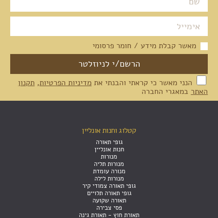
מאשר קבלת מידע / חומר פרסומי
הנני מאשר כי קראתי והבנתי את
מדיניות הפרטיות
,
תקנון
האתר
במאגרי החברה
קטלוג וחנות אונליין
גופי תאורה
חנות אונליין
מנורות
מנורות תליה
מנורה עומדת
מנורות לילה
גופי תאורה צמודי קיר
גופי תאורה תלויים
תאורה שקועה
פסי צבירה
תאורת חוץ - תאורת גינה