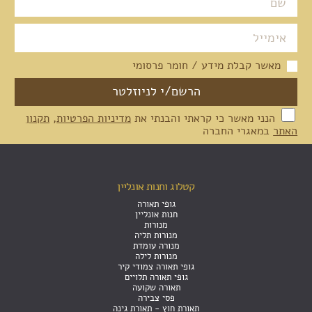
מאשר קבלת מידע / חומר פרסומי
הנני מאשר כי קראתי והבנתי את
מדיניות הפרטיות
,
תקנון
האתר
במאגרי החברה
קטלוג וחנות אונליין
גופי תאורה
חנות אונליין
מנורות
מנורות תליה
מנורה עומדת
מנורות לילה
גופי תאורה צמודי קיר
גופי תאורה תלויים
תאורה שקועה
פסי צבירה
תאורת חוץ - תאורת גינה