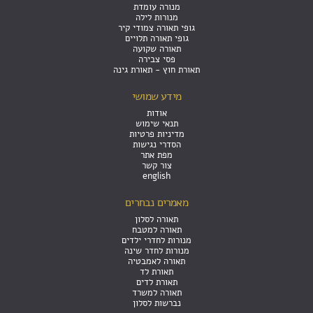
מנורה עומדת
מנורות לילה
גופי תאורה צמודי קיר
גופי תאורה תלויים
תאורה שקועה
פסי צבירה
תאורת חוץ - תאורת גינה
מידע שמושי
אודות
תנאי שימוש
מדיניות פרטיות
הסדרי נגישות
מפת אתר
צור קשר
english
מאמרים נבחרים
תאורה לסלון
תאורה למטבח
מנורות לחדרי ילדים
מנורות לחדר שינה
תאורה לאמבטיה
תאורת לד
תאורת לדים
תאורה למשרד
נברשות לסלון