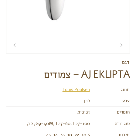
דגם
AJ EKLIPTA – צמודים
מותג
Louis Poulsen
צבע
לבן
חומרים
זכוכית
סוג נורה
G9-40W, E27-60, E27-100, לד,
מידות
22-10.5, 35-10, 45-14,