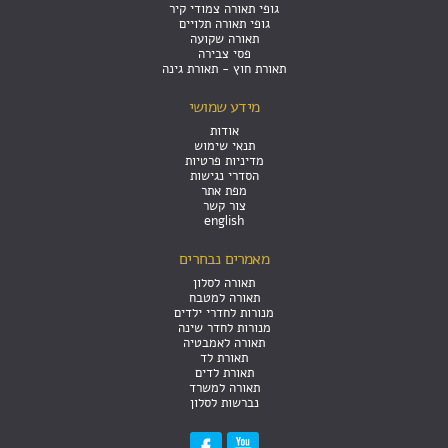
גופי תאורה צמודי קיר
גופי תאורה תלויים
תאורה שקועה
פסי צבירה
תאורת חוץ - תאורת גינה
מידע שמושי
אודות
תנאי שימוש
מדיניות פרטיות
הסדרי נגישות
מפת אתר
צור קשר
english
מאמרים נבחרים
תאורה לסלון
תאורה למטבח
מנורות לחדרי ילדים
מנורות לחדר שינה
תאורה לאמבטיה
תאורת לד
תאורת לדים
תאורה למשרד
נברשות לסלון