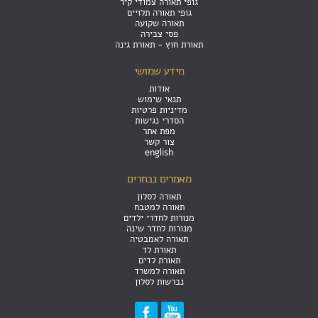
גופי תאורה צמודי קיר
גופי תאורה תלויים
תאורה שקועה
פסי צבירה
תאורת חוץ - תאורת גינה
מידע שמושי
אודות
תנאי שימוש
מדיניות פרטיות
הסדרי נגישות
מפת אתר
צור קשר
english
מאמרים נבחרים
תאורה לסלון
תאורה למטבח
מנורות לחדרי ילדים
מנורות לחדר שינה
תאורה לאמבטיה
תאורת לד
תאורת לדים
תאורה למשרד
נברשות לסלון