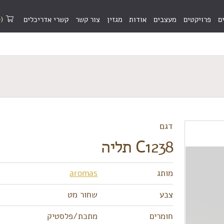
(0)
ם
פרויקטים
מעצבים
אודות
מגזין
צור קשר
קשרי אדריכלים
דגם
C1238 תליה
מותג
aromas
צבע
שחור מט
חומרים
מתכת/פלסטיק