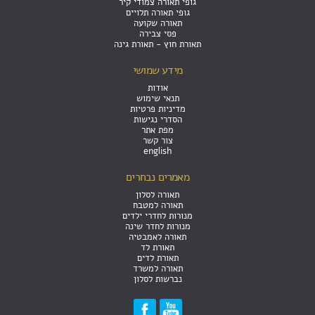
גופי תאורה צמודי קיר
גופי תאורה תלויים
תאורה שקועה
פסי צבירה
תאורת חוץ - תאורת גינה
מידע שמושי
אודות
תנאי שימוש
מדיניות פרטיות
הסדרי נגישות
מפת אתר
צור קשר
english
מאמרים נבחרים
תאורה לסלון
תאורה למטבח
מנורות לחדרי ילדים
מנורות לחדר שינה
תאורה לאמבטיה
תאורת לד
תאורת לדים
תאורה למשרד
נברשות לסלון