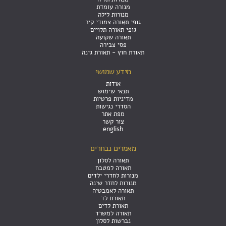
מנורה עומדת
מנורות לילה
גופי תאורה צמודי קיר
גופי תאורה תלויים
תאורה שקועה
פסי צבירה
תאורת חוץ - תאורת גינה
מידע שמושי
אודות
תנאי שימוש
מדיניות פרטיות
הסדרי נגישות
מפת אתר
צור קשר
english
מאמרים נבחרים
תאורה לסלון
תאורה למטבח
מנורות לחדרי ילדים
מנורות לחדר שינה
תאורה לאמבטיה
תאורת לד
תאורת לדים
תאורה למשרד
נברשות לסלון