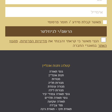
מאשר קבלת מידע / חומר פרסומי
הנני מאשר כי קראתי והבנתי את
מדיניות הפרטיות
,
תקנון
האתר
במאגרי החברה
קטלוג וחנות אונליין
גופי תאורה
חנות אונליין
מנורות
מנורות תליה
מנורה עומדת
מנורות לילה
גופי תאורה צמודי קיר
גופי תאורה תלויים
תאורה שקועה
פסי צבירה
תאורת חוץ - תאורת גינה