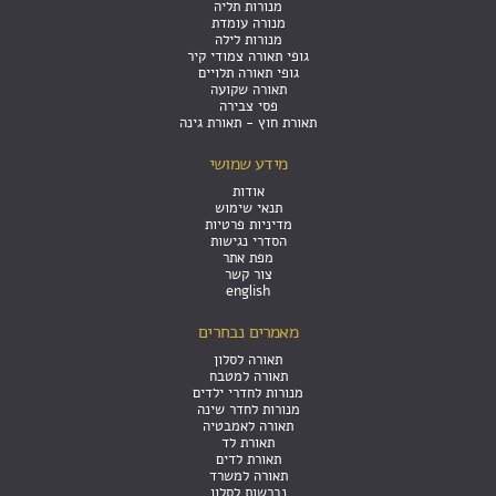
מנורות תליה
מנורה עומדת
מנורות לילה
גופי תאורה צמודי קיר
גופי תאורה תלויים
תאורה שקועה
פסי צבירה
תאורת חוץ - תאורת גינה
מידע שמושי
אודות
תנאי שימוש
מדיניות פרטיות
הסדרי נגישות
מפת אתר
צור קשר
english
מאמרים נבחרים
תאורה לסלון
תאורה למטבח
מנורות לחדרי ילדים
מנורות לחדר שינה
תאורה לאמבטיה
תאורת לד
תאורת לדים
תאורה למשרד
נברשות לסלון