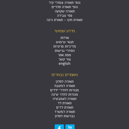
גופי תאורה צמודי קיר
גופי תאורה תלויים
תאורה שקועה
פסי צבירה
תאורת חוץ - תאורת גינה
מידע שמושי
אודות
תנאי שימוש
מדיניות פרטיות
הסדרי נגישות
מפת אתר
צור קשר
english
מאמרים נבחרים
תאורה לסלון
תאורה למטבח
מנורות לחדרי ילדים
מנורות לחדר שינה
תאורה לאמבטיה
תאורת לד
תאורת לדים
תאורה למשרד
נברשות לסלון