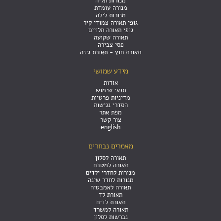
מנורות תליה
מנורה עומדת
מנורות לילה
גופי תאורה צמודי קיר
גופי תאורה תלויים
תאורה שקועה
פסי צבירה
תאורת חוץ - תאורת גינה
מידע שמושי
אודות
תנאי שימוש
מדיניות פרטיות
הסדרי נגישות
מפת אתר
צור קשר
english
מאמרים נבחרים
תאורה לסלון
תאורה למטבח
מנורות לחדרי ילדים
מנורות לחדר שינה
תאורה לאמבטיה
תאורת לד
תאורת לדים
תאורה למשרד
נברשות לסלון