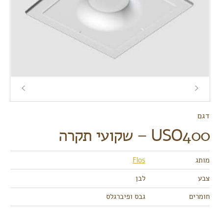
דגם
USO400 – שקועי תקרה
מותג
Flos
צבע
לבן
חומרים
גבס ופיברגלס