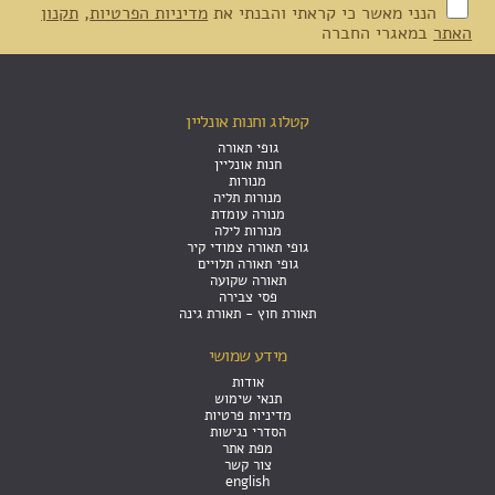
הנני מאשר כי קראתי והבנתי את
מדיניות הפרטיות
,
תקנון
האתר
במאגרי החברה
קטלוג וחנות אונליין
גופי תאורה
חנות אונליין
מנורות
מנורות תליה
מנורה עומדת
מנורות לילה
גופי תאורה צמודי קיר
גופי תאורה תלויים
תאורה שקועה
פסי צבירה
תאורת חוץ - תאורת גינה
מידע שמושי
אודות
תנאי שימוש
מדיניות פרטיות
הסדרי נגישות
מפת אתר
צור קשר
english