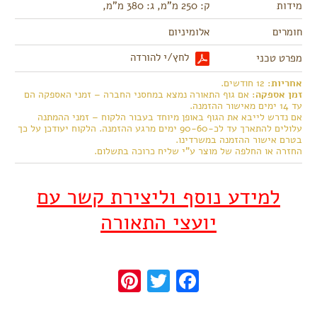
מידות
ק: 250 מ"מ, ג: 380 מ"מ,
חומרים
אלומיניום
לחץ/י להורדה
מפרט טכני
אחריות
: 12 חודשים.
זמן אספקה
: אם גוף התאורה נמצא במחסני החברה – זמני האספקה הם
עד 14 ימים מאישור ההזמנה.
אם נדרש לייבא את הגוף באופן מיוחד בעבור הלקוח – זמני ההמתנה
עלולים להתארך עד לכ-90-60 ימים מרגע ההזמנה. הלקוח יעודכן על כך
בטרם אישור ההזמנה במשרדינו.
החזרה או החלפה של מוצר ע"י שליח כרוכה בתשלום.
למידע נוסף וליצירת קשר עם
יועצי התאורה
Pinterest
Twitter
Facebook