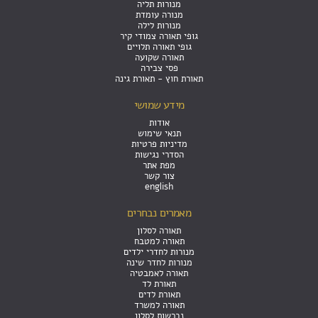
מנורות תליה
מנורה עומדת
מנורות לילה
גופי תאורה צמודי קיר
גופי תאורה תלויים
תאורה שקועה
פסי צבירה
תאורת חוץ - תאורת גינה
מידע שמושי
אודות
תנאי שימוש
מדיניות פרטיות
הסדרי נגישות
מפת אתר
צור קשר
english
מאמרים נבחרים
תאורה לסלון
תאורה למטבח
מנורות לחדרי ילדים
מנורות לחדר שינה
תאורה לאמבטיה
תאורת לד
תאורת לדים
תאורה למשרד
נברשות לסלון