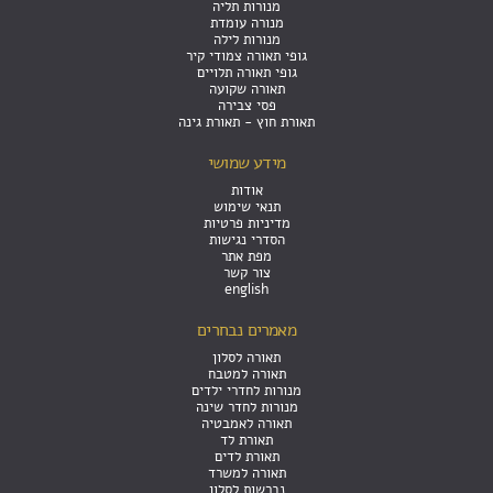
מנורות תליה
מנורה עומדת
מנורות לילה
גופי תאורה צמודי קיר
גופי תאורה תלויים
תאורה שקועה
פסי צבירה
תאורת חוץ - תאורת גינה
מידע שמושי
אודות
תנאי שימוש
מדיניות פרטיות
הסדרי נגישות
מפת אתר
צור קשר
english
מאמרים נבחרים
תאורה לסלון
תאורה למטבח
מנורות לחדרי ילדים
מנורות לחדר שינה
תאורה לאמבטיה
תאורת לד
תאורת לדים
תאורה למשרד
נברשות לסלון