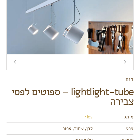
דגם
lightlight-tube – ספוטים לפסי
צבירה
מותג
Flos
צבע
לבן, שחור, אפור