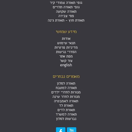
גופי תאורה צמודי קיר
גופי תאורה תלויים
תאורה שקועה
פסי צבירה
תאורת חוץ - תאורת גינה
מידע שמושי
אודות
תנאי שימוש
מדיניות פרטיות
הסדרי נגישות
מפת אתר
צור קשר
english
מאמרים נבחרים
תאורה לסלון
תאורה למטבח
מנורות לחדרי ילדים
מנורות לחדר שינה
תאורה לאמבטיה
תאורת לד
תאורת לדים
תאורה למשרד
נברשות לסלון