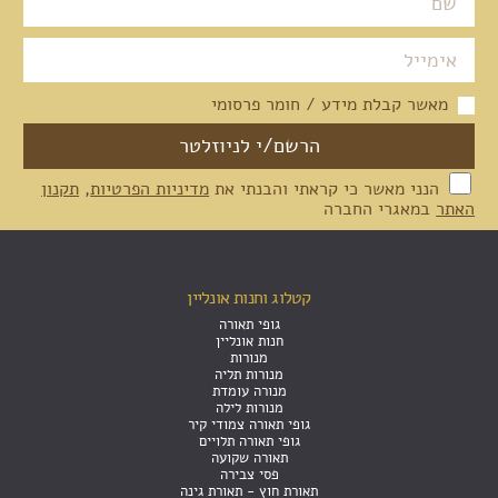
מאשר קבלת מידע / חומר פרסומי
הנני מאשר כי קראתי והבנתי את
מדיניות הפרטיות
,
תקנון
האתר
במאגרי החברה
קטלוג וחנות אונליין
גופי תאורה
חנות אונליין
מנורות
מנורות תליה
מנורה עומדת
מנורות לילה
גופי תאורה צמודי קיר
גופי תאורה תלויים
תאורה שקועה
פסי צבירה
תאורת חוץ - תאורת גינה