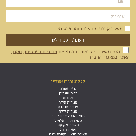
מאשר קבלת מידע / חומר פרסומי
הנני מאשר כי קראתי והבנתי את
מדיניות הפרטיות
,
תקנון
האתר
במאגרי החברה
קטלוג וחנות אונליין
גופי תאורה
חנות אונליין
מנורות
מנורות תליה
מנורה עומדת
מנורות לילה
גופי תאורה צמודי קיר
גופי תאורה תלויים
תאורה שקועה
פסי צבירה
תאורת חוץ - תאורת גינה