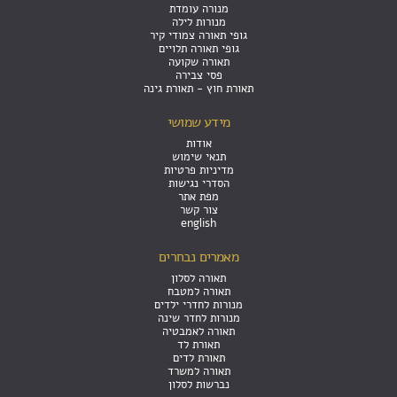
מנורה עומדת
מנורות לילה
גופי תאורה צמודי קיר
גופי תאורה תלויים
תאורה שקועה
פסי צבירה
תאורת חוץ - תאורת גינה
מידע שמושי
אודות
תנאי שימוש
מדיניות פרטיות
הסדרי נגישות
מפת אתר
צור קשר
english
מאמרים נבחרים
תאורה לסלון
תאורה למטבח
מנורות לחדרי ילדים
מנורות לחדר שינה
תאורה לאמבטיה
תאורת לד
תאורת לדים
תאורה למשרד
נברשות לסלון