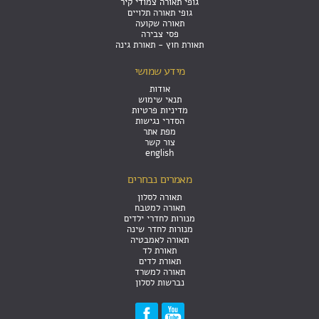
גופי תאורה צמודי קיר
גופי תאורה תלויים
תאורה שקועה
פסי צבירה
תאורת חוץ - תאורת גינה
מידע שמושי
אודות
תנאי שימוש
מדיניות פרטיות
הסדרי נגישות
מפת אתר
צור קשר
english
מאמרים נבחרים
תאורה לסלון
תאורה למטבח
מנורות לחדרי ילדים
מנורות לחדר שינה
תאורה לאמבטיה
תאורת לד
תאורת לדים
תאורה למשרד
נברשות לסלון