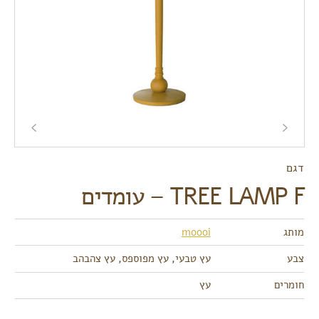
דגם
TREE LAMP F – עומדים
מותג
moooi
צבע
עץ טבעי, עץ מפוספס, עץ צהבהב
חומרים
עץ