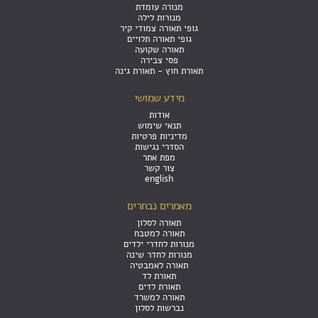
מנורה עומדת
מנורות לילה
גופי תאורה צמודי קיר
גופי תאורה תלויים
תאורה שקועה
פסי צבירה
תאורת חוץ - תאורת גינה
מידע שמושי
אודות
תנאי שימוש
מדיניות פרטיות
הסדרי נגישות
מפת אתר
צור קשר
english
מאמרים נבחרים
תאורה לסלון
תאורה למטבח
מנורות לחדרי ילדים
מנורות לחדר שינה
תאורה לאמבטיה
תאורת לד
תאורת לדים
תאורה למשרד
נברשות לסלון