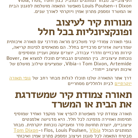
העיצוביים. מבחר המותגים המוביל כגון Vibia, Flos, Tom
Dixon ו-Louis Poulsen מאפשר התאמה מושלמת לסגנון הבית
או המשרד ומספק פתרון אמין ויוקרתי לאורך שנים.
מנורות קיר לעיצוב
ופונקציונליות בכל חלל
גופי תאורה צמודי קיר משלבים מראה מודרני עם תאורה איכותית
שמדגישה אזורים מרכזיים בחלל. הם מתאימים לפינות קריאה,
קירות מרכזיים וחדרי עבודה, יוצרים עומק ועניין ומוסיפים
נוכחות עיצובית. בין המותגים הנבחרים תוכלו למצוא את Bover,
Tom Dixon, Artemide ו-Vibia, שמציעים שילוב מושלם של
איכות ועיצוב ייחודי.
דרך אתר התאורה שלנו תוכלו לגלות מבחר רחב של
גופי תאורה
יוקרתיים
לבית ולחללים מסחריים
תאורה צמודת קיר שמשדרגת
את הבית או המשרד
תאורה צמודת קיר מאפשרת להפיץ אור מוקפד ואחיד שמוסיף
חמימות ואווירה מזמינה לכל חלל. היא מדגישה אלמנטים
עיצוביים, יוצרת תחושת סדר ומעניקה נוכחות יוקרתית. מבחר
המותגים הכולל Flos, Louis Poulsen,
Vibia
ו-
Tom Dixon
מבטיח התאמה לכל סגנון ועיצוב ומספק פתרון אמין ואיכותי