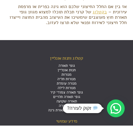
אז בין אם החלל החיצוני שלכם הוא גינה כפרית או מרפסת
עירונית –
בקטלוג
של קרני תכלת תוכלו למצוא מגוון גופי
תאורת חוץ מעוצבים שימשיכו את העיצוב מהבית החוצה וייצרו
חלל חיצוני לאירוח ופנאי שלא תרצו לעזוב.
קטלוג וחנות אונליין
גופי תאורה
חנות אונליין
מנורות
מנורות תליה
מנורה עומדת
מנורות לילה
גופי תאורה צמודי קיר
גופי תאורה תלויים
תאורה שקועה
פסי צבירה
זקוק לעזרה?
תאורת חוץ - תאורת גינה
מידע שמושי
אודות
תנאי שימוש