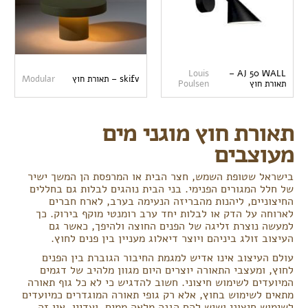
Louis
AJ 50 WALL –
skifv – תאורת חוץ
Modular
תאורת חוץ
Poulsen
תאורת חוץ מוגני מים
Pagination
6
5
4
3
2
1
מעוצבים
בישראל שטופת השמש, חצר הבית או המרפסת הן המשך ישיר
של חלל המגורים הפנימי. בני הבית נוהגים לבלות גם בחללים
החיצוניים, ליהנות מהבריזה הנעימה בערב, לארח חברים
לארוחה על הדק או לבלות יחד ערב רומנטי מוקף בירוק. כך
למעשה נוצרת זליגה של הפנים החוצה ולהיפך, כאשר גם
העיצוב זולג ביניהם ויוצר דיאלוג מעניין בין פנים לחוץ.
עולם העיצוב אינו אדיש למגמת החיבור הגוברת בין הפנים
לחוץ, ומעצבי התאורה יוצרים היום מגוון מלהיב של דגמים
המיועדים לשימוש חיצוני. חשוב להדגיש כי לא כל גוף תאורה
מתאים לשימוש בחוץ, אלא רק גופי תאורה המוגדרים כמיועדים
לשימוש חיצוני ושיש להם הגנה מלאה ממים. ועדיין, אין זה