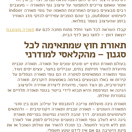
אומר שאתם צריכים להתפשר על עיצוב גוף התאורה – מעצבים
רבים מבצעים בשנים האחרונות התאמה של גופי תאורה indoor
לשימוש outdoor, כך שהם הופכים עמידים לנזקי מזג האוויר
בזמן שהעיצוב נשמר במלואו.
קבלו השראה לכל חצר וחלל פתוח מחכה לכם עם
תאורה מעוצבת
יוצאת דופן – לחצו כאן לדף הבית.
תאורת חוץ שמתאימה לכל
סגנון – מהקלאסי למודרני
בעולם תאורת החוץ יש סוגים שונים של תאורה. תאורה טכנית
מיועדת להאיר חזיתות בתים, שבילים בחצר, עצים יפים ועוד.
גופי התאורה המתאימים למטרה זו הם גופי תאורה הנתלים על
קירות או כאלו הננעצים באדמה באמצעות דוקרנים. תאורה
דקורטיבית, מן הצד השני, מיועדת ליצירת אווירה ולעיצוב
הגינה או המרפסת והיא תבוא לידי ביטוי בגופי תאורה תלויים או
במנורות שולחן.
תאורת גינה מוצלחת צריכה להתבסס על שילוב חכם בין סוגי
התאורה השונים – תאורה טכנית ותאורה דקורטיבית – ולהתאים
לשימושים מגוונים. דרך טובה להשיג גמישות בפריסת תאורת
גינה היא לשלב גופי תאורה נטענים שיכולים לספק אור לאורך
זמן ללא חיבור לחשמל. כך תוכלו להאיר את שולחן האוכל או את
פינת הישיבה גם אם אין לידם שקע חשמלי.