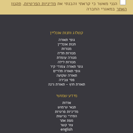
הנני מאשר כי קראתי והבנתי את
מדיניות הפרטיות
,
תקנון
האתר
במאגרי החברה
קטלוג וחנות אונליין
גופי תאורה
חנות אונליין
מנורות
מנורות תליה
מנורה עומדת
מנורות לילה
גופי תאורה צמודי קיר
גופי תאורה תלויים
תאורה שקועה
פסי צבירה
תאורת חוץ - תאורת גינה
מידע שמושי
אודות
תנאי שימוש
מדיניות פרטיות
הסדרי נגישות
מפת אתר
צור קשר
english