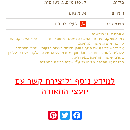
מידות
ק: 150 מ"מ, ג: 189 מ"מ
חומרים
אלומיניום
לחץ/י להורדה
מפרט טכני
אחריות
: 12 חודשים.
זמן אספקה
: אם גוף התאורה נמצא במחסני החברה – זמני האספקה הם
עד 14 ימים מאישור ההזמנה.
אם נדרש לייבא את הגוף באופן מיוחד בעבור הלקוח – זמני ההמתנה
עלולים להתארך עד לכ-90-60 ימים מרגע ההזמנה. הלקוח יעודכן על כך
בטרם אישור ההזמנה במשרדינו.
החזרה או החלפה של מוצר ע"י שליח כרוכה בתשלום.
למידע נוסף וליצירת קשר עם
יועצי התאורה
Pinterest
Twitter
Facebook