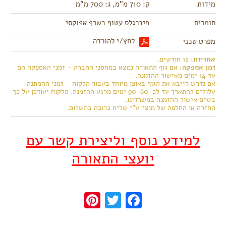
מידות
ק: 710 מ"מ, ג: 700 מ"מ
חומרים
פיברגלס עטוף בשרף אפוקסי
לחץ/י להורדה
מפרט טכני
אחריות
: 12 חודשים.
זמן אספקה
: אם גוף התאורה נמצא במחסני החברה – זמני האספקה הם
עד 14 ימים מאישור ההזמנה.
אם נדרש לייבא את הגוף באופן מיוחד בעבור הלקוח – זמני ההמתנה
עלולים להתארך עד לכ-90-60 ימים מרגע ההזמנה. הלקוח יעודכן על כך
בטרם אישור ההזמנה במשרדינו.
החזרה או החלפה של מוצר ע"י שליח כרוכה בתשלום.
למידע נוסף וליצירת קשר עם
יועצי התאורה
Pinterest
Twitter
Facebook