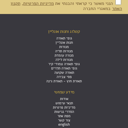
הנני מאשר כי קראתי והבנתי את
מדיניות הפרטיות
,
תקנון
האתר
במאגרי החברה
קטלוג וחנות אונליין
גופי תאורה
חנות אונליין
מנורות
מנורות תליה
מנורה עומדת
מנורות לילה
גופי תאורה צמודי קיר
גופי תאורה תלויים
תאורה שקועה
פסי צבירה
תאורת חוץ - תאורת גינה
מידע שמושי
אודות
תנאי שימוש
מדיניות פרטיות
הסדרי נגישות
מפת אתר
צור קשר
english