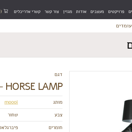
(0)
ם
פרויקטים
מעצבים
אודות
מגזין
צור קשר
קשרי אדריכלים
דגם
HORSE LAMP – עומדים
מותג
moooi
צבע
שחור
חומרים
פיברגלאס