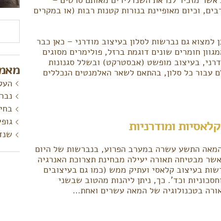
ים, וכיום מאופיינת בנורות קטנות רבות (או במקרים
חיפוש
 למצוא גם נברשות לסלון בעיצוב מודרני – כאן כבר
גוון חומרים שונים דוגמת ברזל, פולימרים מסוגים
דרני, בעיצוב מופשט (אבסטרקט) ובשלל סגנונות
מאמר
ם עבור כל סלון, בהתאם לשאר האלמנטים הנכללים
העקר
נברש
בחיר
גופי
לאסיות ומודרניות
שנדל
 המאה התשע עשרה במערב הפרוע, בנברשות של היום
אשר מבטיחה תאורה יעילה מבחינת תצרוכת האנרגיה
שות בעיצוב קלאסי ועתיק ממש (כמו גם בעיצובים
צוידות בנורות LED מתקדמות וחסכוניות וכד'. כך, ניתן ליהנות מהטוב שבשני
תאורה בטכנולוגיה של המאה עשרים ואחת…