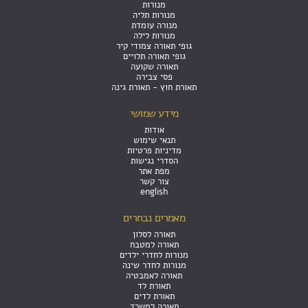
מנורות
מנורות תליה
מנורה עומדת
מנורות לילה
גופי תאורה צמודי קיר
גופי תאורה תלויים
תאורה שקועה
פסי צבירה
תאורת חוץ - תאורת גינה
מידע שמושי
אודות
תנאי שימוש
מדיניות פרטיות
הסדרי נגישות
מפת אתר
צור קשר
english
מאמרים נבחרים
תאורה לסלון
תאורה למטבח
מנורות לחדרי ילדים
מנורות לחדר שינה
תאורה לאמבטיה
תאורת לד
תאורת לדים
תאורה למשרד