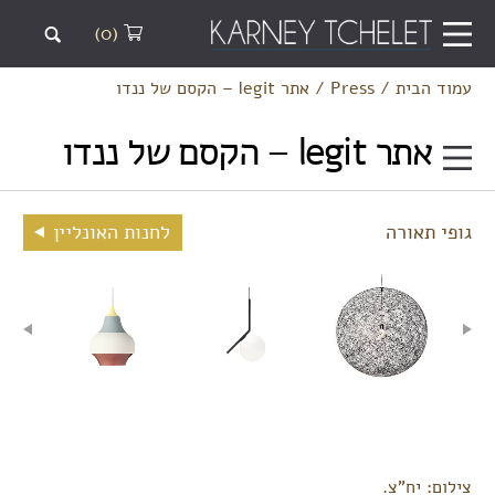
(0)
עמוד הבית
/
Press
/
אתר legit – הקסם של ננדו
אתר legit – הקסם של ננדו
גופי תאורה
לחנות האונליין
צילום: יח"צ.