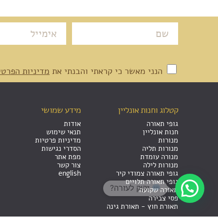
הנני מאשר כי קראתי והבנתי את
מדיניות הפרטי
קטלוג וחנות אונליין
מידע שמושי
גופי תאורה
אודות
חנות אונליין
תנאי שימוש
מנורות
מדיניות פרטיות
מנורות תליה
הסדרי נגישות
מנורה עומדת
מפת אתר
מנורות לילה
צור קשר
גופי תאורה צמודי קיר
english
גופי תאורה תלויים
זקוק לעזרה?
תאורה שקועה
פסי צבירה
תאורת חוץ - תאורת גינה