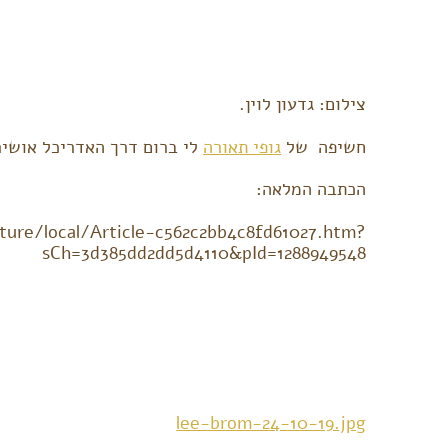
צילום: גדעון לוין.
חשיפה של
גופי תאורה
לי ברום דרך האדריכל אושיר
הכתבה המלאה:
cture/local/Article-c562c2bb4c8fd61027.htm?
sCh=3d385dd2dd5d4110&pId=1288949548
lee-brom-24-10-19.jpg