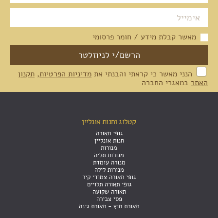
מאשר קבלת מידע / חומר פרסומי
הנני מאשר כי קראתי והבנתי את
מדיניות הפרטיות
,
תקנון
האתר
במאגרי החברה
קטלוג וחנות אונליין
גופי תאורה
חנות אונליין
מנורות
מנורות תליה
מנורה עומדת
מנורות לילה
גופי תאורה צמודי קיר
גופי תאורה תלויים
תאורה שקועה
פסי צבירה
תאורת חוץ - תאורת גינה