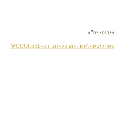
צילום: יח"צ
סטייליסט-לאשה-מרסל-וונדרס-MOOOI.pdf