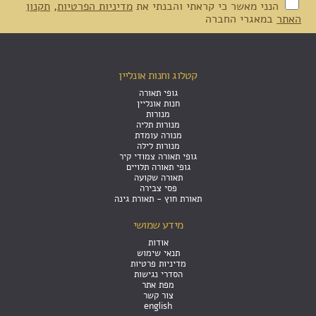
הנני מאשר כי קראתי והבנתי את
מדיניות הפרטיות
,
תקנון
האתר
במאגרי החברה
קטלוג וחנות אונליין
גופי תאורה
חנות אונליין
מנורות
מנורות תליה
מנורה עומדת
מנורות לילה
גופי תאורה צמודי קיר
גופי תאורה תלויים
תאורה שקועה
פסי צבירה
תאורת חוץ - תאורת גינה
מידע שמושי
אודות
תנאי שימוש
מדיניות פרטיות
הסדרי נגישות
מפת אתר
צור קשר
english